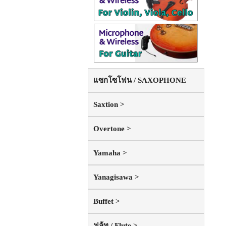
แซกโซโฟน / SAXOPHONE
Saxtion >
Overtone >
Yamaha >
Yanagisawa >
Buffet >
ฟลู้ท / Flute >