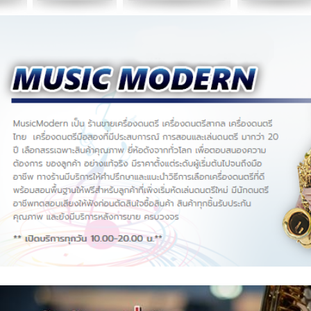
99-254-2424